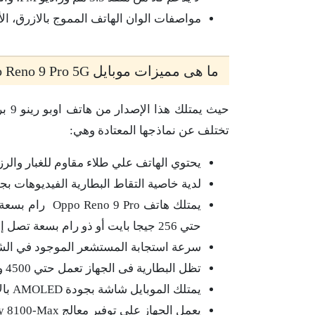
مواصفات الوان الهاتف المموج بالازرق، الأ
ما هى مميزات موبايل Oppo Reno 9 Pro 5G ؟
تختلف عن نماذجها المعتادة وهي:
يحتوي الهاتف علي طلاء مقاوم للغبار والرزا
لدية خاصية التقاط البطارية الفيديوهات بجودة 4k و EIS بدقة 1080
حتي 256 جيجا بايت أو ذو رام بسعة تصل إلى 16 جيجا بايت بذاكرة تخزين تصل إلى 512 جيجا بايت.
سرعة استجابة المستشعر الموجود في الش
تظل البطارية فى الجهاز تعمل حتي 4500 وات.
يمتلك الموبايل شاشة بجودة AMOLED بالإضافة إلي معدل تردد 120 هرتز.
يعمل الجهاز على توفير معالج Medicated Dimensity 8100-Max وذلك مخصص لمحبين ومدمنين الألعاب.