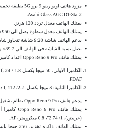
مزود هاتف اوبو ر
Asahi Glass AGC DT-Star2.
يمتلك الهاتف معدل تردد 120 هرتز.
يمتلك الهاتف معدل سطوع يصل الي 950 شمعة / المتر المربع.
يدعم الهاتف شاشة 9:20 شاشة تتجاوز شاشة الهاتف.
تصل نسبه الشاشة فى الهاتف الي 89.7× وذلك من الامام.
يمتلك هاتف Oppo Reno 9 Pro اعداد كاميرا خلفية ذات طابع مزدوج من الخلف وهما:
PDAF.
الكاميرا الثانية: 8 ميجا بكسل، 2.2/ f, 112 درجة تكن (فائقة الاتساع)، 1 / 4.0″ ، 1.12 ميكرومتر.
يدعم هاتف Oppo Reno 9 Pro نظام تشغيل colorOS 13 معتمد على اندرويد 13.
(عريض)، 1/ 2.74″، 0.8 ميكرومتر ،AF.