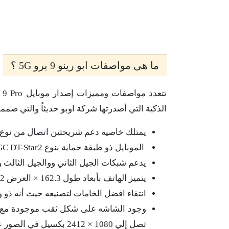
ما هى مواصفات ابو رينو 9 برو 5G ؟
الذكية التي أصدرتها شركة اوبو حديثاً والتي صم
يمتلك خاصية دعم شريحتين اتصال من نوع Nano sim.
الموبايل ذو طبقة حماية بنوع Asahi Glass AGC DT-Star2.
يدعم شبكات الجيل الثاني ووالجيل الثالث و
يتميز الهاتف بأبعاد طول 162.3 × العرض 74.2 × السمك 7.2 ووزن 174 جرام.
انتقاء افضل الخامات لتصنيعه حيث أنه ذو و
تصل إلي 1080 × 2412 بكسيل في الصور على الموبايل بالإضافة إلي جودة 394 بكسل فى صور البوصة.