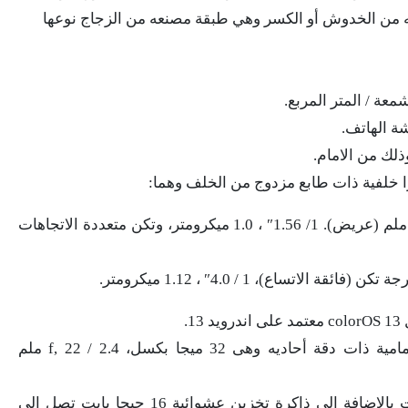
ينو 9 برو 5G بطبقة تحميه من الخدوش أو الكسر وهي طبقة مصنعه من الزجاج نوعها
الكاميرا الاولى: 50 ميجا بكسل 1.8 / f, 24 ملم (عريض). 1/ 1.56″ ، 1.0 ميكرومتر، وتكن متعددة الاتجاهات
يمتلك هاتف Oppo Reno 9 Pro كاميرا أمامية ذات دقة أحاديه وهى 32 ميجا بكسل، 2.4 / f, 22 ملم
يمتلك الهاتف ذاكره تخزين 256 جيجا بايت بالإضافة إلى ذاكرة تخزين عشوائية 16 جيجا بايت تصل إلى