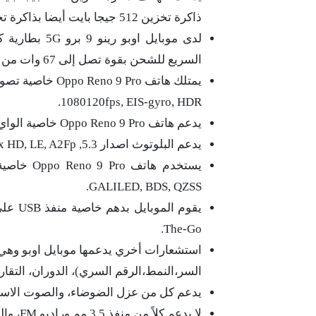
ذاكرة تخزين 512 جيجا بايت أيضا بذاكرة تخزين عشوائية 16 جيجا بايت.
السريع للشحن بقوة تصل إلى 67 وات من خلال USB نوع Type-c.
1080120fps, EIS-gyro, HDR.
يدعم هاتف Oppo Reno 9 Pro خاصية الواي فاي وذلك بترددات خاصة.
يدعم البلوتوث اصدار 5.3, aptx HD, LE, A2Fp.
GALILED, BDS, QZSS.
The-Go.
استشعارات أخري يدعمها موبايل اوبو وهي 
السر،النمط،الرقم السري)، الدوران، التقار
يدعم كل من عزل الضوضاء، والصوت الاستريو، وخاصية
لا يدعم كلاً من منفذ 3.5 مم وراديو FM، والشحن العكسي ،و الشحن اللاسلكي.