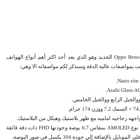
تتعدد مواصفات ومميزات إصدار موبايل Oppo Reno 9 Pro الجديد وهو الذي يعد أحد اكثر أهم أنواع الهواتف
مت بمواصفات عالية الدقة وسنذكر لكم مواصفاته الا وهي:
والجيل الرابع ووالجيل الخامس.
اجهه زجاجيه اماميه مع ظهر بلاستيك وهيكل من البلاستيك.
وجود الشاشه على شكل ثقب موجودة مع نوع AMOLED بمقاس 6.7 بوصة وجودتها FHD ذات دقة فائقة