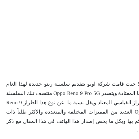
تعرف على مواصفات وسعر اوبو رينو 9 برو 5G حيث قامت شركة اوبو بتقديم سلسلة رينو جديدة لهذا العام
والتي تكن ذات ثلاثة طرازات تختلف عن نماذجها المعتادة ويتصدر Oppo Reno 9 Pro 5G منتصف تلك السلسلة
ويعود ذلك إلى إصداره الجديد والذي يتجاوز الطراز القياسي المعتاد ويقل نسبة ما عن نوع هذا الطراز Reno 9
Pro plus ويمتلك موبايل Oppo Reno 9 Pro 5G العديد من المميزات المختلفة والمتعددة والاكثر طلباً ذات
م بها وبكل ما يخص إصدار هذا الهاتف فى هذا المقال مع ذكر