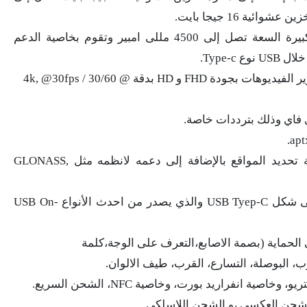
لدى موبايل اوبو رينو 9 برو 5G بطارية كبيرة السعة تصل إلى 4500 مللى امبير وتقوم بخاصية الدعم
يمتلك هاتف Oppo Reno 9 Pro خاصية تصوير الفيديوهات بجودة FHD و HD بدقة 4k, @30fps / 30/60 @
يستخدم هاتف Oppo Reno 9 Pro خاصية تحديد المواقع بالإضافة إلى دعمه لانظمه مثل GLONASS,
يقوم الموبايل بدهم خاصية منفذ USB على شكل USB Tyep-C والذي يصدر من احدث الأنواع USB On-
الحماية (بصمة الاصابع،التعرف على الوجة،كلمة
ب، البوصلة، التسارع، القرب، طيف الالوان.
 انفراريد بورت، وخاصية NFC، الشحن السريع.