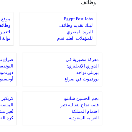
وظائف
Egypt Post Jobs
موقع ا
لينك تقديم وظائف
وظائف
البريد المصري
للمؤهلات العليا قدم
بوابة 
الان
الحكو
معركة مصيرية في
صراع ن
الدوري الإنجليزي:
البوندسل
بيرنلي تواجه
دورتمون
بورنموث في صراع
أوجسبور
البقاء
مصيرية
نجم الحسين شانتو:
قصة نجاح بنغالية تثير
المنصة ا
اهتمام المملكة
تُغير مش
العربية السعودية
كرة الق
السعودي