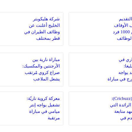
لتقديم
شركة هليكوبتر
 الأوقاف
الخليج أعلنت عن
لتعيين 1000 فرد
وظائف الطيران في
الوظائف
قطر بمختلف
مية
التخصصات برواتب
وحوافز ضخمة
اري في
مباراة نارية بين
يغا:
الأرجنتين والمكسيك:
د يواجه
صراع كروي مُرتقب
ج في مباراة
يشعل الملاعب
كريكبز (Cricbuzz):
معركة كروية ناريّة:
لرائدة التي
نشفيل يواجه إنتر
هد متابعة
ميامي في مباراة
دم في
مرتقبة
ة