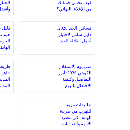
كيف تحمي حسابك
الجنان
من الإغلاق النهائي؟
وأفضل 
المبار
فساتين العيد 2026:
دليل ش
دليل شامل لاختيار
حساب 
أجمل إطلالة للعيد
الخرط
بخطوة
متى يوم الاستقلال
طريقة 
الكويتي 2026: أبرز
جاهزية
التفاصيل وكيفية
المدني
الاحتفال باليوم
المدن
الوطني للكويت
بخطوة
تطبيقات مزيفة
للتهرب من ضريبة
الهاتف في مصر:
الأزمة والتحديات