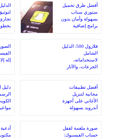
أفضل طرق تحميل
الدليل
ستوري سناب
لتوثي
بسهولة وأمان بدون
تجاري
برامج إضافية
بخطوة
علامتك
فلازول 500: الدليل
الصورة
الشامل
الفيسبو
لاستخداماته،
إله إلا
الجرعات، والآثار
الجانبية
أفضل تطبيقات
دليل ا
مجانية لتنزيل
الرسم
الأغاني على أجهزة
أندرويد بسهولة
مواعي
وبدون تكلفة
شامل
صورة ملغمة لقفل
أدعية
حساب الفيسبوك:
مكتوبة