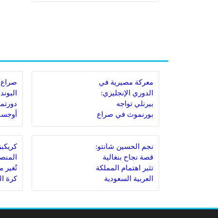
والحلول
معركة مصيرية في
صراع 
الدوري الإنجليزي:
البوند
بيرنلي تواجه
دورتمو
بورنموث في صراع
أوجسب
البقاء
مباراة
نجم الحسين شانتو:
قصة نجاح بنغالية
المنصة
تثير اهتمام المملكة
تُغير 
العربية السعودية
كرة ا
السعو