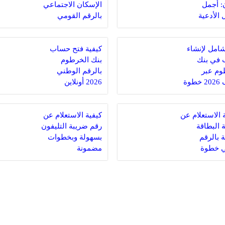
: أجمل
الإسكان الاجتماعي
الأدعية
بالرقم القومي
كة
2026 بخطوات
سهلة ومباشرة
امل لإنشاء
كيفية فتح حساب
في بنك
بنك الخرطوم
وم عبر
بالرقم الوطني
الهاتف 2026 خطوة
2026 أونلاين
بخطوات سهلة
وآمنة
الاستعلام عن
كيفية الاستعلام عن
 البطاقة
رقم ضريبة التليفون
ة بالرقم
بسهولة وبخطوات
ي خطوة
مضمونة