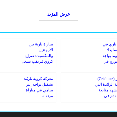
عرض المزيد
ناري في
مباراة نارية بين
سليغا:
الأرجنتين
ند يواجه
والمكسيك: صراع
ورج في
كروي مُرتقب يشعل
 مصيرية
الملاعب
كريكبز (Cricbuzz):
معركة كروية ناريّة:
 الرائدة التي
نشفيل يواجه إنتر
مشهد متابعة
ميامي في مباراة
لقدم في
مرتقبة
دية