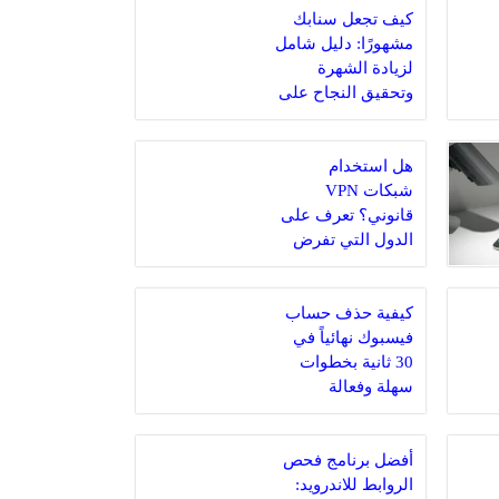
كيف تجعل سنابك
مشهورًا: دليل شامل
لزيادة الشهرة
وتحقيق النجاح على
سناب شات
هل استخدام
شبكات VPN
قانوني؟ تعرف على
الدول التي تفرض
عقوبات على
استخدامها وكيفية
التسجيل بأمان
كيفية حذف حساب
فيسبوك نهائياً في
30 ثانية بخطوات
سهلة وفعالة
أفضل برنامج فحص
الروابط للاندرويد: