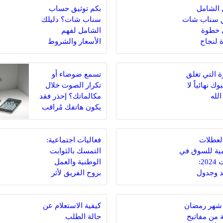
 الشامل
بكم توثيق حساب
ق سناب شات
سناب شات؟ دليلك
 خطوة
الشامل لفهم
 لنجاح
الأسعار والشروط
 التجارية
 التي تغلق
تسمع ضوضاء أو
ك نهائياً لا
تكرار الصوت خلال
 الله
مكالماتك؟ إحذر فقد
يكون هاتفك مُراقب
من خلال الكاميرا
وهذه أفضل طرق
لعطلات
الحماية
فعاليات اجتماعية:
ية للسوق في
التمسك بالثوابت
الكويت 2024:
الوطنية والعمل
د وجدول
بروح الفريق لأثر
إيجابي مستدام
 شهر رمضان
كيفية الاستعلام عن
 من مفاتيح
حالة الطلب