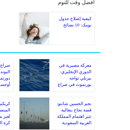
أفضل وقت للنوم
كيفية إصلاح جدول
نومك: 10 نصائح
معركة مصيرية في
صراع 
الدوري الإنجليزي:
البوند
بيرنلي تواجه
دورتمو
بورنموث في صراع
أوجسب
البقاء
مباراة
نجم الحسين شانتو:
قصة نجاح بنغالية
المنصة
تثير اهتمام المملكة
تُغير 
العربية السعودية
كرة ا
السعو