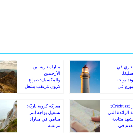
ناري في
مباراة نارية بين
سليغا:
الأرجنتين
ند يواجه
والمكسيك: صراع
ورج في
كروي مُرتقب يشعل
 مصيرية
الملاعب
كريكبز (Cricbuzz):
معركة كروية ناريّة:
 الرائدة التي
نشفيل يواجه إنتر
مشهد متابعة
ميامي في مباراة
لقدم في
مرتقبة
دية