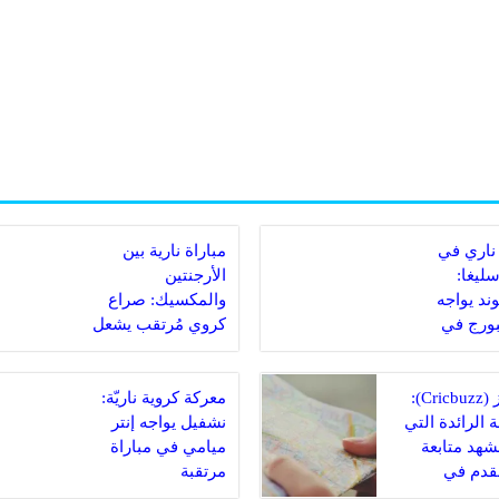
ناري في
مباراة نارية بين
سليغا:
الأرجنتين
ند يواجه
والمكسيك: صراع
ورج في
كروي مُرتقب يشعل
 مصيرية
الملاعب
كريكبز (Cricbuzz):
معركة كروية ناريّة:
 الرائدة التي
نشفيل يواجه إنتر
مشهد متابعة
ميامي في مباراة
لقدم في
مرتقبة
دية