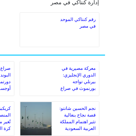
إدارة كنتاكي في مصر
رقم كنتاكي الموحد
في مصر
معركة مصيرية في
صراع 
الدوري الإنجليزي:
البوند
بيرنلي تواجه
دورتمو
بورنموث في صراع
أوجسب
البقاء
مباراة
نجم الحسين شانتو:
قصة نجاح بنغالية
المنصة
تثير اهتمام المملكة
تُغير 
العربية السعودية
كرة ا
السعو