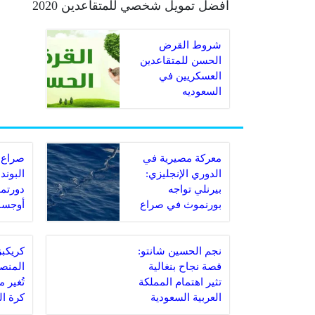
افضل تمويل شخصي للمتقاعدين 2020
شروط القرض
الحسن للمتقاعدين
العسكريين في
السعوديه
معركة مصيرية في
صراع 
الدوري الإنجليزي:
البوند
بيرنلي تواجه
دورتمو
بورنموث في صراع
أوجسب
البقاء
مباراة
نجم الحسين شانتو:
قصة نجاح بنغالية
المنصة
تثير اهتمام المملكة
تُغير 
العربية السعودية
كرة ا
السعو