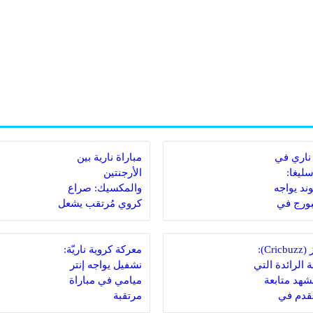
ناري في
مباراة نارية بين
سليغا:
الأرجنتين
ند يواجه
والمكسيك: صراع
ورج في
كروي مُرتقب يشعل
 مصيرية
الملاعب
كريكبز (Cricbuzz):
معركة كروية ناريّة:
 الرائدة التي
نشفيل يواجه إنتر
مشهد متابعة
ميامي في مباراة
لقدم في
مرتقبة
دية