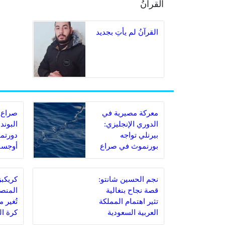
القرآنُ
القرآنُ لم يأتِ بجديد
معركة مصيرية في
صراع 
الدوري الإنجليزي:
البوند
بيرنلي تواجه
دورتمو
بورنموث في صراع
أوجسب
البقاء
مباراة
نجم الحسين شانتو:
قصة نجاح بنغالية
المنصة
تثير اهتمام المملكة
تُغير 
العربية السعودية
كرة ا
السعو