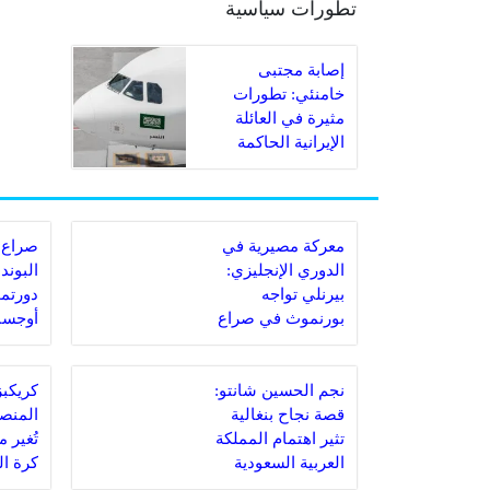
تطورات سياسية
إصابة مجتبى
خامنئي: تطورات
مثيرة في العائلة
الإيرانية الحاكمة
معركة مصيرية في
صراع 
الدوري الإنجليزي:
البوند
بيرنلي تواجه
دورتمو
بورنموث في صراع
أوجسب
البقاء
مباراة
نجم الحسين شانتو:
قصة نجاح بنغالية
المنصة
تثير اهتمام المملكة
تُغير 
العربية السعودية
كرة ا
السعو