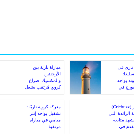
ناري في
مباراة نارية بين
سليغا:
الأرجنتين
ند يواجه
والمكسيك: صراع
ورج في
كروي مُرتقب يشعل
 مصيرية
الملاعب
كريكبز (Cricbuzz):
معركة كروية ناريّة:
 الرائدة التي
نشفيل يواجه إنتر
مشهد متابعة
ميامي في مباراة
لقدم في
مرتقبة
دية