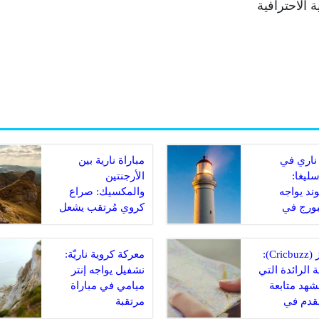
الاحترافية
ناري في
مباراة نارية بين
سليغا:
الأرجنتين
ند يواجه
والمكسيك: صراع
ورج في
كروي مُرتقب يشعل
 مصيرية
الملاعب
كريكبز (Cricbuzz):
معركة كروية ناريّة:
 الرائدة التي
نشفيل يواجه إنتر
مشهد متابعة
ميامي في مباراة
لقدم في
مرتقبة
دية