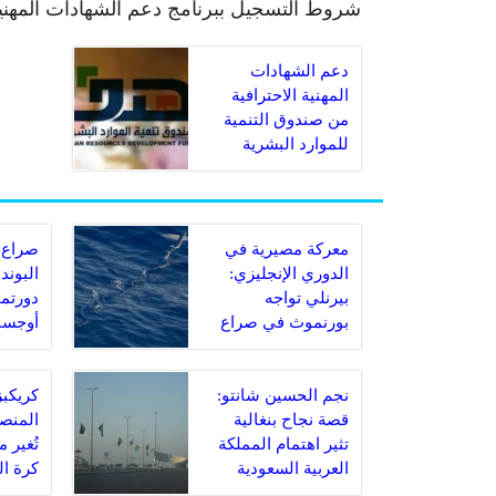
شروط التسجيل ببرنامج دعم الشهادات المهنية 
دعم الشهادات
المهنية الاحترافية
من صندوق التنمية
للموارد البشرية
١٤٤٣
معركة مصيرية في
صراع 
الدوري الإنجليزي:
البوند
بيرنلي تواجه
دورتمو
بورنموث في صراع
أوجسب
البقاء
مباراة
نجم الحسين شانتو:
قصة نجاح بنغالية
المنصة
تثير اهتمام المملكة
تُغير 
العربية السعودية
كرة ا
السعو