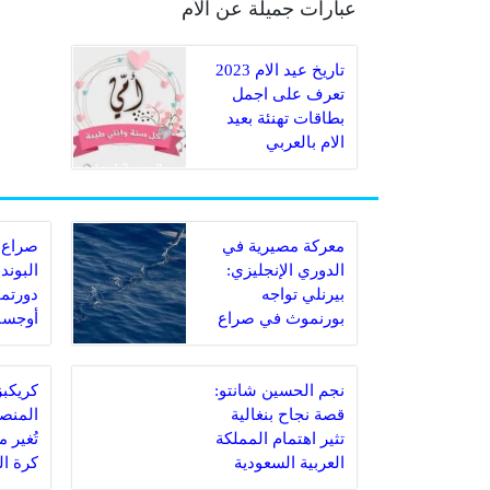
عبارات جميلة عن الأم
تاريخ عيد الام 2023
تعرف على اجمل
بطاقات تهنئة بعيد
الام بالعربي
معركة مصيرية في
صراع 
الدوري الإنجليزي:
البوند
بيرنلي تواجه
دورتمو
بورنموث في صراع
أوجسب
البقاء
مباراة
نجم الحسين شانتو:
قصة نجاح بنغالية
المنصة
تثير اهتمام المملكة
تُغير 
العربية السعودية
كرة ا
السعو