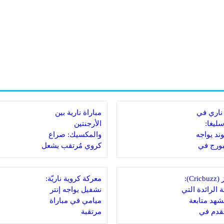
ناري في
مباراة نارية بين
سليغا:
الأرجنتين
ند يواجه
والمكسيك: صراع
ورج في
كروي مُرتقب يشعل
 مصيرية
الملاعب
كريكبز (Cricbuzz):
معركة كروية ناريّة:
 الرائدة التي
نشفيل يواجه إنتر
مشهد متابعة
ميامي في مباراة
لقدم في
مرتقبة
دية