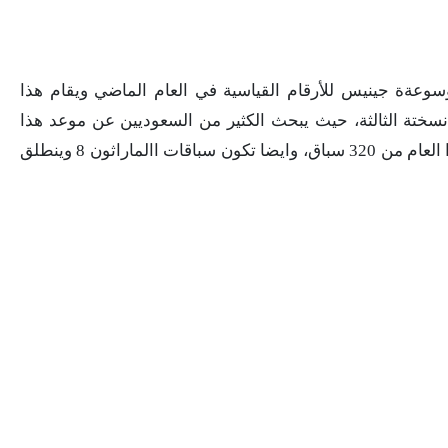
وعةة جينيس للأرقام القياسية في العام الماضي ويقام هذا
في الطائف يوم 8 أغسطس 2022 من نسختة الثالثة، حيث يبحث الكثير من السعوديين عن موعد هذا
السباق للمشاركة، حيث يتكون المهرجان في هذا العام من 320 سباق، وايضا تكون سباقات االماراثون 8 وينطلق