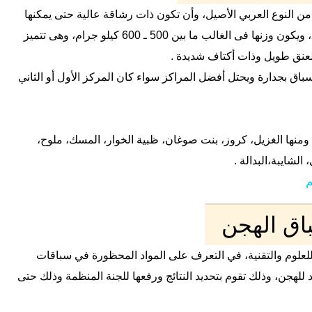
 النوع العربي الأصيل، وأن تكون ذات رشاقة عالية حتى يمكنها
من الفوز بجدارة من بين الإبل المشاركة في السباق، ويكون وزنها فى الغالب ما بين 500 ـ 600 كيلو جرام، وهى تتميز
لعنق طويل وذات أكتاف شديدة .
اق بجدارة ويحتل أفضل المراكز سواء كان المركز الأول أو الثاني
ومنها الغزيل، كروز، بنت صوغان، ظبية الخوار، المسك، ملوح،
لشايبة،البدالة .
اق الهجن
لعلوم والتقنية، في التعرف على المواد المحظورة في سباقات
 للهجن، وذلك تقوم بتحديد النتائج ورفعها للجنة المنظمة وذلك حتى