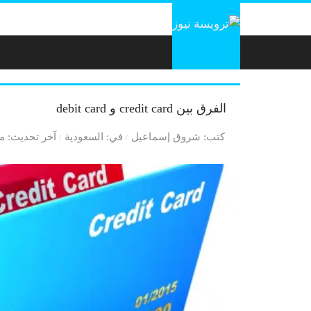
لتخطي إلى المحتوى
الفرق بين credit card و debit card
كتب
شروق إسماعيل
في
السعودية
آخر تحديث
منذ 