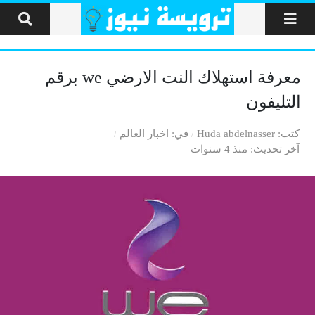
لتخطي إلى المحتوى
معرفة استهلاك النت الارضي we برقم
التليفون
كتب
Huda abdelnasser
في
اخبار العالم
آخر تحديث
منذ 4 سنوات