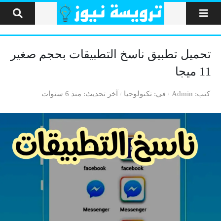
لتخطي إلى المحتوى
تحميل تطبيق ناسخ التطبيقات بحجم صغير
11 ميجا
كتب
Admin
في
تكنولوجيا
آخر تحديث
منذ 6 سنوات