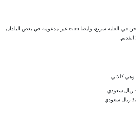
من السلبيات في هذا الهاتف، هو عدم وجود شاحن في العلبه سريع، وايضا esim غير مدعومة في بعض البلدان
 وهي كالاتي