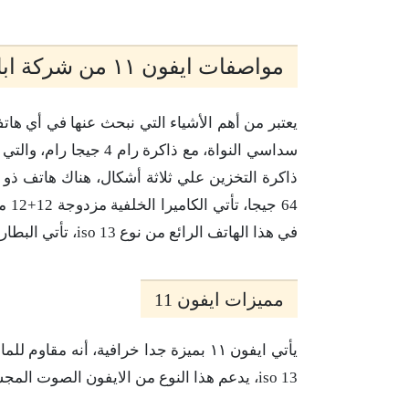
مواصفات ايفون ١١ من شركة ابل
سداسي النواة، مع ذاكرة
في هذا الهاتف الرائع من نوع iso 13، تأتي البطارية بحجم 3 الف امبير.
مميزات ايفون 11
يأتي ايفون ١١ بميزة جدا خرافية، أنه 
iso 13، يدعم هذا النوع من الايفون الصوت المجسم وهو ما يسمى بنظام dolby.