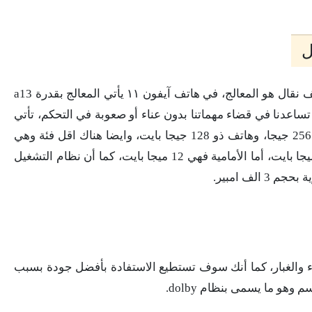
يعتبر من أهم الأشياء التي نبحث عنها في أي هاتف نقال هو المعالج، في هاتف آيفون ١١ يأتي المعالج بقدرة a13
 رام 4 جيجا رام، والتي تساعدنا في قضاء مهماتنا بدون عناء أو صعوبة في التحكم، تأتي
ذاكرة التخزين علي ثلاثة أشكال، هناك هاتف ذو 256 جيجا، وهاتف ذو 128 جيجا بايت، وايضا هناك اقل فئة وهي
64 جيجا، تأتي الكاميرا الخلفية مزدوجة 12+12 ميجا بايت، أما الأمامية فهي 12 ميجا بايت، كما أن نظام التشغيل
مقاوم للماء والغبار، كما أنك سوف تستطيع الاستفادة بأفضل جودة بسبب