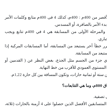
في كل اللقاءات الدولية وفي مسابقات الأقصر من 400م : 400م، كذلك 4 فى 400م متابع وكلمات الأمر
بدء الأمر بالصافرة، أو المسدس.
فى مسابقات الأقصر من 400م : 400م، والمرحلة الأولى من المسابقة هي 4 في 400م تتابع ويجب
باري.
ر خطأ آخر يستبعد من المسابقة، أما المسابقات المركبة إذا
ستبعد من المسابقة.
جزء من الجسم مثل الجذع، بغض النظر عن ( القدمين أو
) المستوى العمودي للأقرب من خط النهاية.
 أو ثمانية حارات، وتكون المسافة بين كل حارة 1,22م.
بعد اختيار الثمانية المتأهلين للنهائي أجعل المتسابقين الأفضل الذين حصلوا على 4 أزمنة بالحارات (ثلاثة،