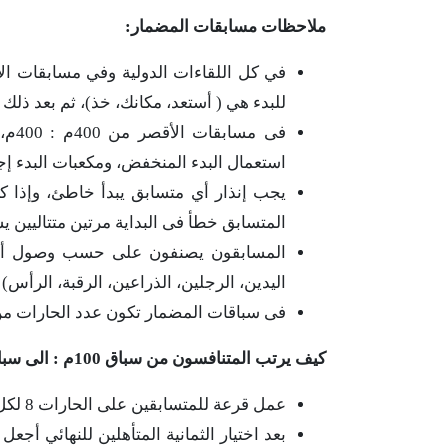
ملاحظات مسابقات المضمار:
للبدء هي ( أستعد، مكانك، خذ)، ثم بعد ذلك 
استعمال البدء المنخفض، ومكعبات البدء إج
يجب إنذار أي متسابق يبدأ خاطئ، وإذا كر
المتسابق خطأ فى البداية مرتين متتاليين ي
المسابقون يصنفون على حسب وصول أي 
اليدين، الرجلين، الذراعين، الرقبة، الرأس
فى سباقات المضمار تكون عدد الحارات من ستة
كيف يرتب المتنافسون من سباق 100م : الى سباق 800م، وما هي التتابعات؟
عمل قرعة للمتسابقين على الحارات 8 لكل تصفية.