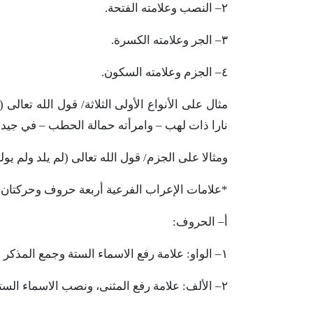
٢
–
النصب
وعلامته
الفتحة
.
٣
–
الجر
وعلامته
الكسرة
.
٤
–
الجزم
وعلامته
السكون
.
مثال
على
الأنواع
الأولى
الثلاثة
/
قول
الله
تعالى
(
نارا
ذات
لهب
–
وامرأته
حمالة
الحطب
–
في
جيده
ومثالا
على
الجزم
/
قول
الله
تعالى
(
لم
يلد
ولم
يول
*
علامات
الإعراب
الفرعية
أربعة
حروف
وحركتان
أ
–
الحروف:
١
–
الواو:
علامة
رفع
الاسماء
الستة
وجمع
المذكر
ا
٢
–
الألف:
علامة
رفع
المثنى،
ونصب
الاسماء
الست