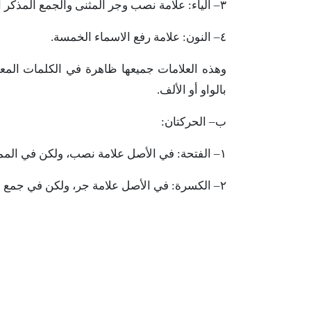
٣
–
الياء:
علامة
نصب
وجر
المثنى
والجمع
المذكر
ا
٤
–
النون:
علامة
رفع
الاسماء
الخمسة
.
وهذه
العلامات
جميعها
ظاهرة
في
الكلمات
المع
بالواو
أو
الألف
.
ب
–
الحركتان:
١
–
الفتحة:
في
الأصل
علامة
نصب،
ولكن
في
المم
٢
–
الكسرة:
في
الأصل
علامة
جر،
ولكن
في
جمع
ا