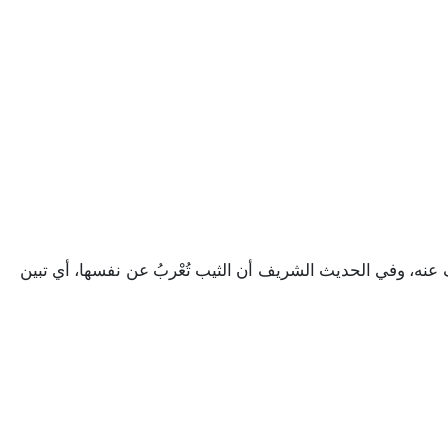
عنه،
وفي
الحديث
الشريف
أن
الثيب
تُعْربُ
عن
نفسها،
أي
تبين