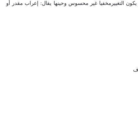
يكون
التغيير
مخفيا
غير
محسوس
وحينها
يقال:
إعراب
مقدر
أو
ف