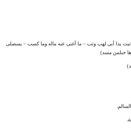
تبت
يدا
أبى
لهب
وتب
–
ما
أغنى
عنه
ماله
وما
كسب
–
يسصلى
ا
حبل
من
مسد)
د)
لسالم
.
ة
.