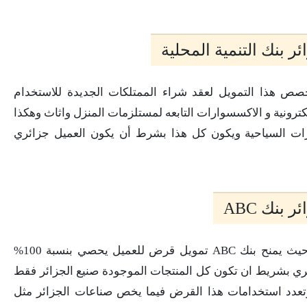
بنك التنمية المحلية
ص هذا التمويل لعقد شراء الممتلكات الجديدة للاستخدام
لكترونية و الاكسسوارات التابعه لمستلزمات المنزل واثاث وهكذا
ارات السياحية ويكون كل هذا بشرط أن يكون العميل جزائري
نك ABC
أشخاص يعطون قروض في الجزائر بنك ABC حيث يمنح بنك ABC تمويل قرض للعميل يحصي بنسبة 100%
اية من 50 ألف دينار جزائري بشريط ان تكون كل المنتجات الموجودة صنيع الجزائر فقط
وتعدد استخدامات هذا القرض فيما يخص صناعات الجزائر مثل