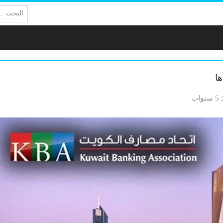
البحث:
ها
وات