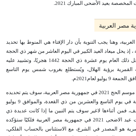
لمخصصة بعيد الأضحى المبارك 2021.
20 في جمهورية مصر العربية، وهنا يجب التنوية بأن دار الإفتاء هي المنوط بها تحديد
 مصر العربية ، إذ يحل ميعاد العيد الكبير في اليوم العاشر من شهر ذي الحجة
في التقويم الهجري من كل عام، وهكذا فهو يحل ذلك العام يوم عشرة ذي الحجة 1442 هجريًا، وتشييد عليه
 القمرية برؤية الهلال، ويُستطلع بغروب شمس يوم التاسع
ليو لعام2021م.
ومعنى ذاك أن القول الفصل في متى توقيت عيد موسم الحج 2021 في جمهورية مصر العربية، سوف يتم تحديده
عقب استكشاف دار الإفتاء هلال شهر ذي الحجة في يوم التاسع والعشرين من ذي القعدة، والموافق 9 يوليو
 فمن أثناءها لاغير سوف يتم التبين ما إذا كانت عديدة ذي
القعدة 29 يومًا أم ثلاثين يومًا، وما لو أنه توقيت عيد الاضحى 2021 في جمهورية مصر العربية فلكيًا ستؤكده
البصرية هو المصدر في الشرع، مع الاستئناس بالحساب الفلكي،