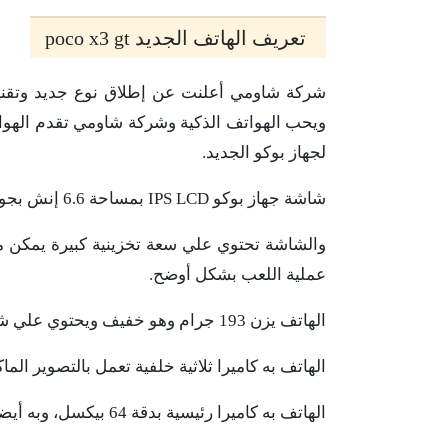
تعريف الهاتف الجديد poco x3 gt
شركة شاومي أعلنت عن إطلاق نوع جديد وتقني
ويحب الهواتف الذكية وشركة شاومي تقدم الهوا
لجهاز بوكو الجديد.
شاشة جهاز بوكو IPS LCD بمساحة 6.6 إنش بجودة FULL HD بدقة 1080×2400 بكسل
والشاشة تحتوي علي سعة تخزينية كبيرة يمكن من 
عملية اللعب بشكل أوضح.
الهاتف يزن 193 جرام وهو خفيف ويحتوي علي شاشة كاميرا أمامية تعمل بكفاءة ودقة 16 ميجابيكسل
الهاتف به كاميرا ثلاثية خلفية تعمل بالتصوير الماكرو بدقة
الهاتف به كاميرا رئيسية بدقة 64 بيكسل، وبه أيضا كاميرا تعمل سريعة بدقة 8 ميجابيكسل