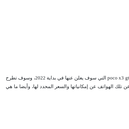
ينتظر الكثير من الجماهير إطلاق هواتف شاومي poco x3 gt التي سوف يعلن عنها في بداية 2022، وسوف تطرح
ن تلك الهواتف عن إمكانياتها والسعر المحدد لها، وأيضا ما هي