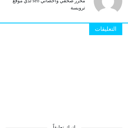
محرر صحفي وأخصائي seo لدي موقع
ترويسة
التعليقات
اترك تعليقاً