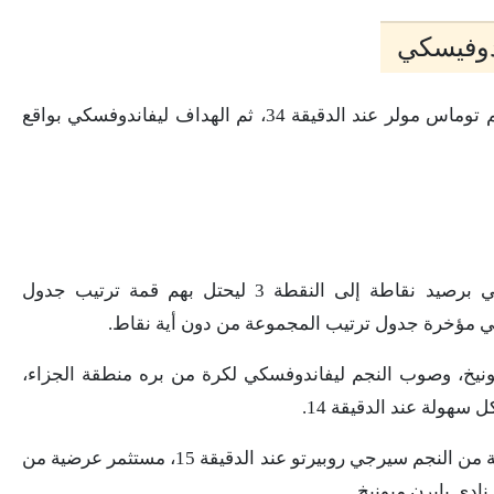
ندوفيسكي
وأحرز الأهداف لمصلحة نادي بايرن ميونخ، النجم توماس مولر عند الدقيقة 34، ثم الهداف ليفاندوفسكي بواقع
وبعد هذا الفوز يصل نادي بايرن ميونخ الألماني برصيد نقاطة إلى النقطة 3 ليحتل بهم قمة ترتيب جدول
في مؤخرة جدول ترتيب المجموعة من دون أية نقاط.
ونيخ، وصوب النجم ليفاندوفسكي لكرة من بره منطقة الجزاء،
هولة عند الدقيقة 14.
وأتي الرد بسريعة من قبل نادي برشلونة، بتصويبة من النجم سيرجي روبيرتو عند الدقيقة 15، مستثمر عرضية من
ادي بايرن ميونيخ.