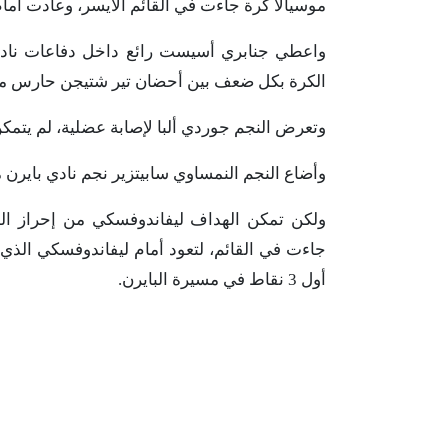
موسيالا كرة جاءت في القائم الأيسر، وعادت أما
الكرة بكل ضعف بين أحضان تير شتيجن حارس م
وتعرض النجم جوردي ألبا لإصابة عضلية، لم يتمك
وأضاع النجم النمساوي سابيتزير نجم نادي بايرن مي
جاءت في القائم، لتعود أمام ليفاندوفسكي الذ
أول 3 نقاط في مسيرة البايرن.