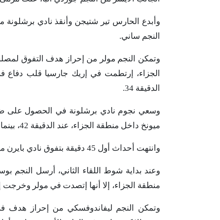
النجم ساني.
وتمكن النجم مولر من إحراز هدف التفوق لمصلح
الجزاء، إرتطمت في إريك جارسيا قلب دفاع فر
الدقيقة 34.
وسعي نجوم نادي برشلونة في الحصول على ضربة
ميونخ داخل منطقة الجزاء، عند الدقيقة 42، بينما رفض حكم اللقاء إحتساب أية مخالفة.
وانتهت أحداث أول 45 دقيقة بتفوق نادي بايرن ميونخ بهدف مقابل لا شيء.
وعند بداية شوط اللقاء الثاني، أرسل النجم 
منطقة الجزاء، إلا أنها إتصدت في مولر وخرجت إلى 