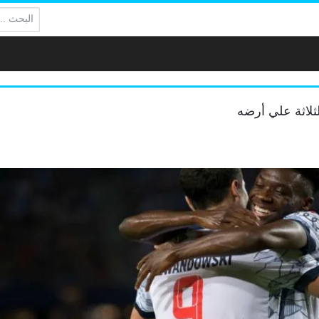
البحث:
لثلاثة علي أرضه