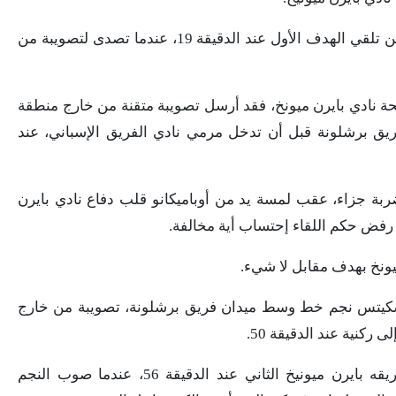
وأبدع الحارس تير شتيجن وأنقذ نادي برشلونة من تلقي الهدف الأول عند الدقيقة 19، عندما تصدى لتصويبة من
ة نادي بايرن ميونخ، فقد أرسل تصويبة متقنة من خارج منطقة
يق برشلونة قبل أن تدخل مرمي نادي الفريق الإسباني، عند
 جزاء، عقب لمسة يد من أوباميكانو قلب دفاع نادي بايرن
بوسكيتس نجم خط وسط ميدان فريق برشلونة، تصويبة من خارج
ركنية عند الدقيقة 50.
وتمكن النجم ليفاندوفسكي من إحراز هدف فريقه بايرن ميونيخ الثاني عند الدقيقة 56، عندما صوب النجم