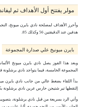
مولر يفتتح أول الأهداف ثم ليفا
هدفين عند الدقيقتين 56 وكذلك 85.
بايرن ميونيخ علي صدارة المجموعة
المجموعة الخامسة، فيما يتواجد نادي برشلونة 
بدأ اللقاء بضغط عالي من جانب نادي بايرن مي
إلتقطها تير شتيجن حارس عرين نادي برشلونة بكل س
الجانب الأيسر من النجم جوردي ألبا، علت مرمى ن