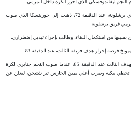
م النجم ليفاندوفسكي الذي أحرز الكرة داخل المرمي.
واعطي جنابري أسيست رائع داخل دفاعات نادي برشلونة، عند الدقيقة 72، ذهبت إلى جوريتسكا الذي صوب
رمي فريق برشلونة.
ن بسببها من استكمال اللقاء، وطالب بإجراء تبديل إضطراري.
ونخ فرصة إحراز هدف فريقه الثالث، عند الدقيقة 83.
ولكن تمكن الهداف ليفاندوفسكي من إحراز الهدف الثالث عند الدقيقة 85، عندما صوب النجم جنابري لكرة
ي تخطي بيكيه وصرب أعلي يمين الحارس تير شتيجن، ليعلن عن