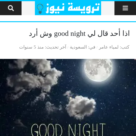
لتخطي إلى المحتوى
اذا أحد قال لي good night وش أرد
كتب
لمياء عامر
في
السعودية
آخر تحديث
منذ 5 سنوات